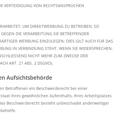
R VERTEIDIGUNG VON RECHTSANSPRÜCHEN
ARBEITET, UM DIREKTWERBUNG ZU BETREIBEN, SO
H GEGEN DIE VERARBEITUNG SIE BETREFFENDER
RTIGER WERBUNG EINZULEGEN; DIES GILT AUCH FÜR DAS
RBUNG IN VERBINDUNG STEHT. WENN SIE WIDERSPRECHEN,
SCHLIESSEND NICHT MEHR ZUM ZWECKE DER
H ART. 21 ABS. 2 DSGVO).
en Aufsichts­behörde
en Betroffenen ein Beschwerderecht bei einer
taat ihres gewöhnlichen Aufenthalts, ihres Arbeitsplatzes
 Das Beschwerderecht besteht unbeschadet anderweitiger
sbehelfe.