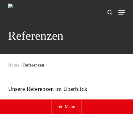
Skip
Menu
to
search
main
content
Referenzen
Home
›
Referenzen
Unsere Referenzen im Überblick
Menu